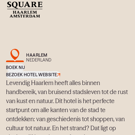
EDINBURGH
GROOT BRITTANNIË
Banks Antwerp
ANTWERP
BELGIË
HAARLEM
NEDERLAND
The Dominican
BOEK NU
BRUSSELS
BELGIË
BEZOEK HOTEL WEBSITE
Levendig Haarlem heeft alles binnen
handbereik, van bruisend stadsleven tot de rust
van kust en natuur. Dit hotel is het perfecte
Verhalen
startpunt om alle kanten van de stad te
ontdekken: van geschiedenis tot shoppen, van
cultuur tot natuur. En het strand? Dat ligt op