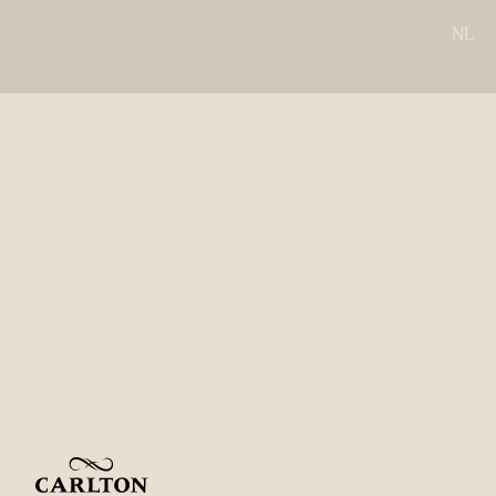
NL
Carlton Square
HAARLEM
NEDERLAND
HUP
MIERLO
NEDERLAND
Meetings en events
Carlton George
GLASGOW
GROOT BRITTANNIË
Market Street hotel