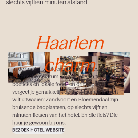
slechts vijftien minuten afstand.
Haarlem
charm
In de smalle, schilderachtige straatjes van het
historische centrum, vol stijlvolle en traditionele
boetieks en lokale food- en drinkhotspots,
vergeet je gemakkelijk de tijd. Maar als je even
wilt uitwaaien: Zandvoort en Bloemendaal zijn
bruisende badplaatsen, op slechts vijftien
Contact
minuten fietsen van het hotel. En die fiets? Die
huur je gewoon bij ons.
BEZOEK HOTEL WEBSITE