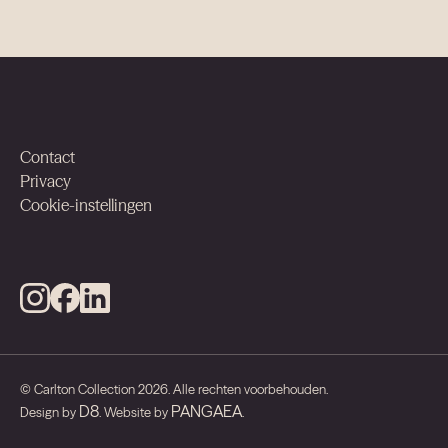
EDINBURGH
GROOT BRITTANNIË
Banks Antwerp
ANTWERP
BELGIË
Contact
Privacy
The Dominican
Cookie-instellingen
BRUSSELS
BELGIË
Verhalen
©
Carlton Collection
2026
.
Alle rechten voorbehouden
.
D8
PANGAEA
Design by
. Website by
.